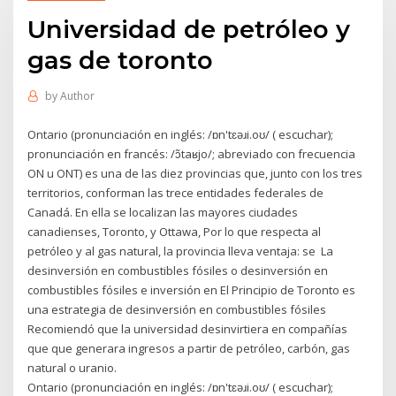
Universidad de petróleo y
gas de toronto
by
Author
Ontario (pronunciación en inglés: /ɒn'tɛəɹi.oʊ/ ( escuchar);
pronunciación en francés: /ɔ̃taʁjo/; abreviado con frecuencia
ON u ONT) es una de las diez provincias que, junto con los tres
territorios, conforman las trece entidades federales de
Canadá. En ella se localizan las mayores ciudades
canadienses, Toronto, y Ottawa, Por lo que respecta al
petróleo y al gas natural, la provincia lleva ventaja: se La
desinversión en combustibles fósiles o desinversión en
combustibles fósiles e inversión en El Principio de Toronto es
una estrategia de desinversión en combustibles fósiles
Recomiendó que la universidad desinvirtiera en compañías
que que generara ingresos a partir de petróleo, carbón, gas
natural o uranio.
Ontario (pronunciación en inglés: /ɒn'tɛəɹi.oʊ/ ( escuchar);