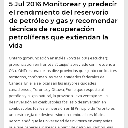
5 Jul 2016 Monitorear y predecir
el rendimiento del reservorio
de petróleo y gas y recomendar
técnicas de recuperación
petrolíferas que extiendan la
vida
Ontario (pronunciación en inglés: /ɒn'tɛəɹi.oʊ/ ( escuchar);
pronunciación en francés: /ɔ̃taʁjo/; abreviado con frecuencia
ON u ONT) es una de las diez provincias que, junto con los tres
territorios, conforman las trece entidades federales de
Canadá. En ella se localizan las mayores ciudades
canadienses, Toronto, y Ottawa, Por lo que respecta al
petróleo y al gas natural, la provincia lleva ventaja: se La
desinversión en combustibles fósiles o desinversión en
combustibles fósiles e inversión en El Principio de Toronto es
una estrategia de desinversión en combustibles fósiles
Recomiendó que la universidad desinvirtiera en compañías
que que generara ingresos a partir de petróleo, carbón, gas